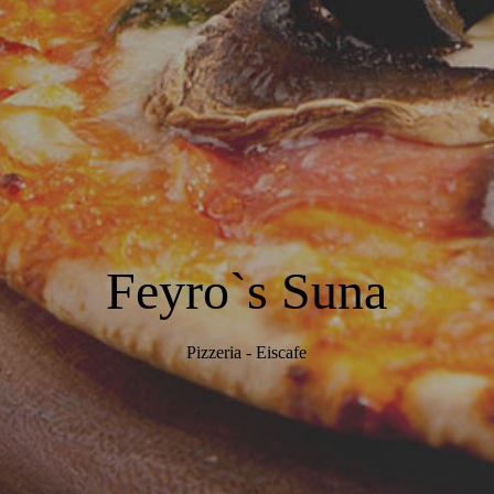
Feyro`s Suna
Pizzeria - Eiscafe